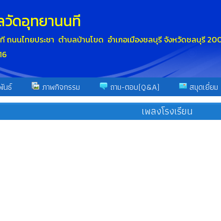
ลวัดอุทยานนที
นที ถนนไทยประชา ตำบลบ้านโขด อำเภอเมืองชลบุรี จังหวัดชลบุรี 2
16
ันธ์
ภาพกิจกรรม
ถาม-ตอบ(Q&A)
สมุดเยี่ยม
เพลงโรงเรียน