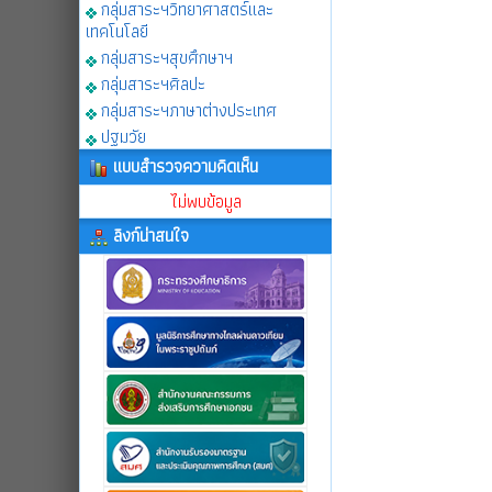
กลุ่มสาระฯวิทยาศาสตร์และ
เทคโนโลยี
กลุ่มสาระฯสุขศึกษาฯ
กลุ่มสาระฯศิลปะ
กลุ่มสาระฯภาษาต่างประเทศ
ปฐมวัย
แบบสำรวจความคิดเห็น
ไม่พบข้อมูล
ลิงก์น่าสนใจ