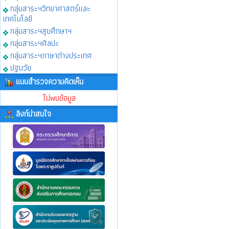
กลุ่มสาระฯวิทยาศาสตร์และ
เทคโนโลยี
กลุ่มสาระฯสุขศึกษาฯ
กลุ่มสาระฯศิลปะ
กลุ่มสาระฯภาษาต่างประเทศ
ปฐมวัย
แบบสำรวจความคิดเห็น
ไม่พบข้อมูล
ลิงก์น่าสนใจ